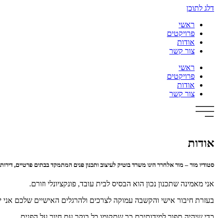
שִׂים
דלג לתוכן
לֵב:
בְּאֲתָר
ראשי
זֶה
פרויקטים
מֻפְעֶלֶת
אודות
מַעֲרֶכֶת
צור קשר
נָגִישׁ
בִּקְלִיק
ראשי
הַמְּסַיַּעַת
פרויקטים
לִנְגִישׁוּת
אודות
הָאֲתָר.
צור קשר
לְחַץ
Control-
F11
לְהַתְאָמַת
הָאֲתָר
אודות
לְעִוְורִים
הַמִּשְׁתַּמְּשִׁים
בְּתוֹכְנַת
סטודיו מור – מור אלחרר הינו משרד בוטיק לעיצוב ותכנון פנים המתמקד בבתים פרטיים, דירות 
קוֹרֵא־מָסָךְ;
לְחַץ
אני מאמינה שתכנון נכון הוא הבסיס לבית עובד, פונקציונלי וזורם.
Control-
F10
בעזרת חיבור אישי והקשבה עמוקה לצרכים ולהרגלים האישיים שלכם אני יכ
לִפְתִיחַת
תַּפְרִיט
כדי שיהיה תפור למידותיכם כך שתקומו כל בוקר עם חיוך על הפנים.