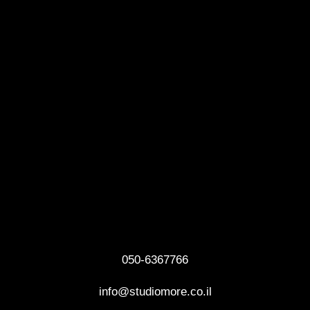
I am
Here 4u
050-6367766
info@studiomore.co.il