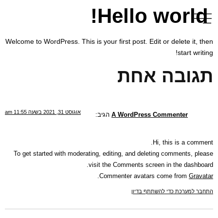
שִׂים
Hello world!
לֵב:
בְּאֲתָר
זֶה
Welcome to WordPress. This is your first post. Edit or delete it, then
מֻפְעֶלֶת
start writing!
מַעֲרֶכֶת
תגובה אחת
נָגִישׁ
בִּקְלִיק
הַמְּסַיַּעַת
לִנְגִישׁוּת
אוגוסט 31, 2021 בשעה 11:55 am
A WordPress Commenter
הגיב:
הָאֲתָר.
Hi, this is a comment.
To get started with moderating, editing, and deleting comments, please
visit the Comments screen in the dashboard.
.
Commenter avatars come from
Gravatar
התחבר למערכת כדי להשתתף בדיון