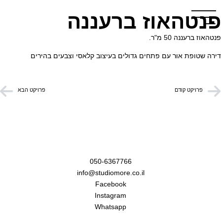
שִׂים
פנטהאוז ברעננה
לֵב:
בְּאֲתָר
פנטהאוז ברעננה 50 מ"ר.
זֶה
מֻפְעֶלֶת
דירה שטופת אור עם פתחים גדולים בעיצוב קלאסי וצבעים בהירים
מַעֲרֶכֶת
נָגִישׁ
בִּקְלִיק
פרויקט קודם
פרויקט הבא
הַמְּסַיַּעַת
לִנְגִישׁוּת
הָאֲתָר.
I am Here 4u
050-6367766
info@studiomore.co.il
Facebook
Instagram
Whatsapp